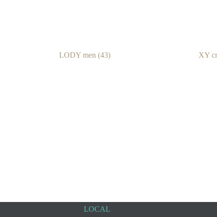
LODY men
(43)
XY c
LOCAL