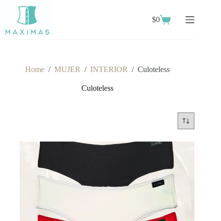
Skip
to
$
0
content
Shopping
cart
Home
/
MUJER
/
INTERIOR
/
Culoteless
Culoteless