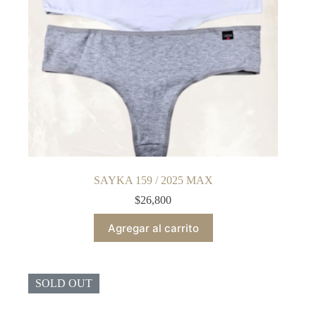
the
product
page
SAYKA 159 / 2025 MAX
$
26,800
Agregar al carrito
SOLD OUT