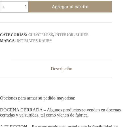
INTIMATES
Agregar al carrito
KAURY
124
cantidad
CATEGORÍAS:
CULOTELESS
,
INTERIOR
,
MUJER
MARCA:
INTIMATES KAURY
Descripción
Opciones para armar su pedido mayorista:
DOCENA CERRADA – Algunos productos se venden en docenas
cerradas y ya surtidas, tal como vienen de fabrica.
A ELECCION – En otros productos, usted tiene la flexibilidad de