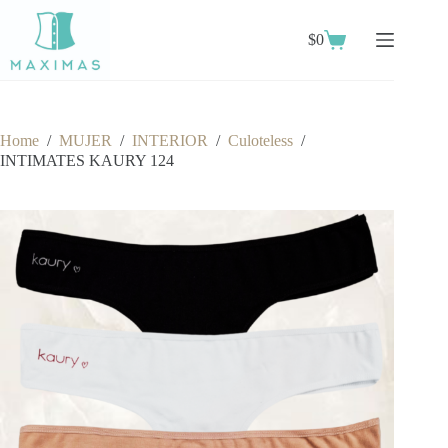
Skip
to
$
0
content
Shopping
cart
Home
/
MUJER
/
INTERIOR
/
Culoteless
/
INTIMATES KAURY 124