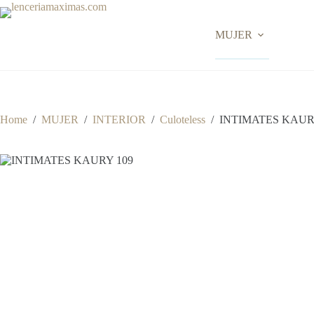
Skip
to
content
MUJER
Home
/
MUJER
/
INTERIOR
/
Culoteless
/
INTIMATES KAUR