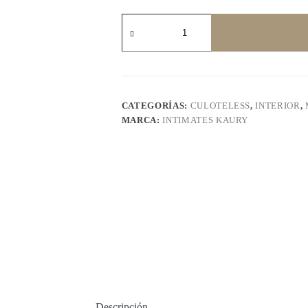
INTIMATES
KAURY
109
cantidad
CATEGORÍAS:
CULOTELESS
,
INTERIOR
,
MARCA:
INTIMATES KAURY
Descripción