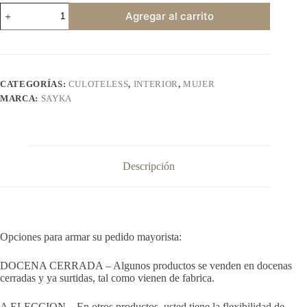
SAYKA
Agregar al carrito
613
cantidad
CATEGORÍAS:
CULOTELESS
,
INTERIOR
,
MUJER
MARCA:
SAYKA
Descripción
Opciones para armar su pedido mayorista:
DOCENA CERRADA – Algunos productos se venden en docenas
cerradas y ya surtidas, tal como vienen de fabrica.
A ELECCION – En otros productos, usted tiene la flexibilidad de