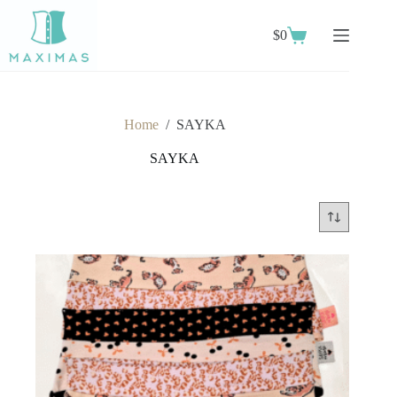
Skip
to
$
0
content
Shopping
cart
Home
/
SAYKA
SAYKA