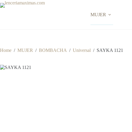
Skip
to
content
MUJER
Home
/
MUJER
/
BOMBACHA
/
Universal
/
SAYKA 1121