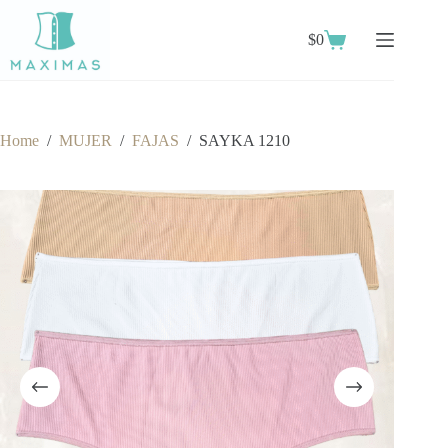
Skip
to
$
0
content
Shopping
cart
Home
/
MUJER
/
FAJAS
/
SAYKA 1210