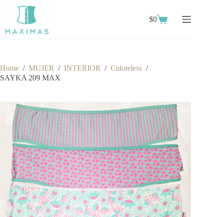
Skip
to
$
0
content
Shopping
cart
Home
/
MUJER
/
INTERIOR
/
Culoteless
/
SAYKA 209 MAX