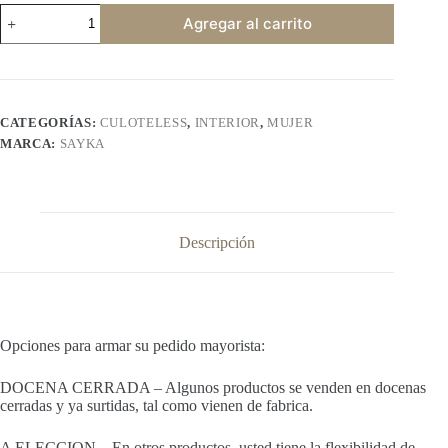
SAYKA
Agregar al carrito
209
MAX
cantidad
CATEGORÍAS:
CULOTELESS
,
INTERIOR
,
MUJER
MARCA:
SAYKA
Descripción
Opciones para armar su pedido mayorista:
DOCENA CERRADA – Algunos productos se venden en docenas
cerradas y ya surtidas, tal como vienen de fabrica.
A ELECCION – En otros productos, usted tiene la flexibilidad de