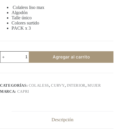
Colaless liso max
Algodón
Talle único
Colores surtido
PACK x 3
CAPRI
Agregar al carrito
402
cantidad
CATEGORÍAS:
COLALESS
,
CURVY
,
INTERIOR
,
MUJER
MARCA:
CAPRI
Descripción