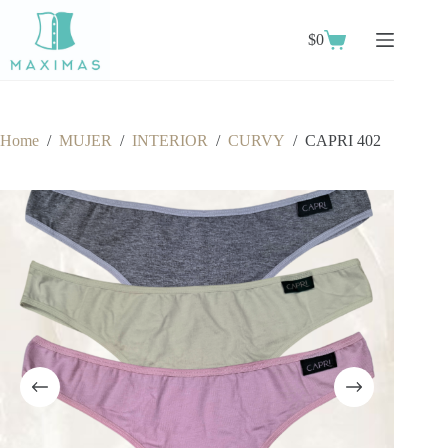
Skip
to
$
0
content
Shopping
cart
Home
/
MUJER
/
INTERIOR
/
CURVY
/
CAPRI 402