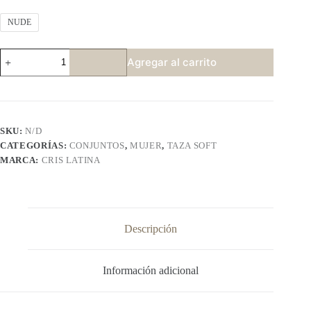
NUDE
CRIS
Agregar al carrito
LATINA
5000
cantidad
SKU:
N/D
CATEGORÍAS:
CONJUNTOS
,
MUJER
,
TAZA SOFT
MARCA:
CRIS LATINA
Descripción
Información adicional