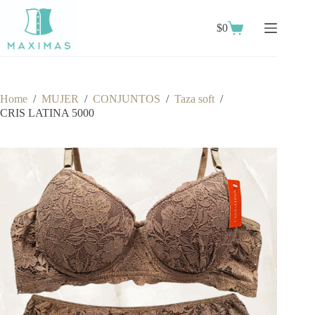
Skip
to
$
0
content
Shopping
cart
Home
/
MUJER
/
CONJUNTOS
/
Taza soft
/
CRIS LATINA 5000