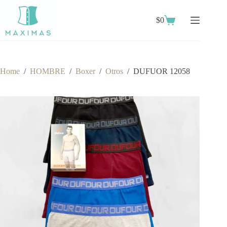
Skip
to
$
0
content
Shopping
cart
Home
/
HOMBRE
/
Boxer
/
Otros
/
DUFUOR 12058