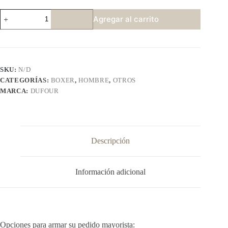
DUFUOR
Agregar al carrito
12058
cantidad
SKU:
N/D
CATEGORÍAS:
BOXER
,
HOMBRE
,
OTROS
MARCA:
DUFOUR
Descripción
Información adicional
Opciones para armar su pedido mayorista: