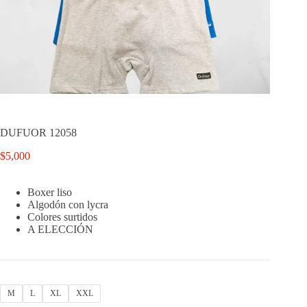
DUFUOR 12058
$
5,000
Boxer liso
Algodón con lycra
Colores surtidos
A ELECCIÓN
M
L
XL
XXL