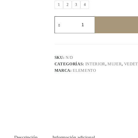
1
2
3
4
ELEMENTO
8000
cantidad
SKU:
N/D
CATEGORÍAS:
INTERIOR
,
MUJER
,
VEDET
MARCA:
ELEMENTO
Descripción
Información adicional