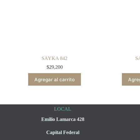
SAYKA 842
S
$
29,200
Agregar al carrito
Agreg
LOCAL
Emilio Lamarca 428
Capital Federal