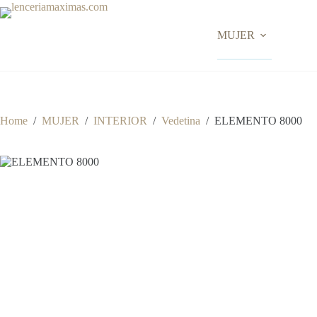
Skip
to
content
MUJER
Home
/
MUJER
/
INTERIOR
/
Vedetina
/
ELEMENTO 8000