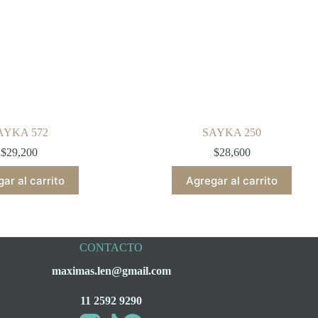
AYKA 572
SAYKA 250
$
29,200
$
28,600
ar al carrito
Agregar al carrito
CONTACTO
maximas.len@gmail.com
11 2592 9290