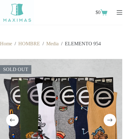
Skip
to
$
0
content
Shopping
cart
Home
/
HOMBRE
/
Media
/
ELEMENTO 954
SOLD OUT