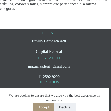
artículos, colores y talles, siempre que pertenezcan a la misma
categoría.
LOCAL
Emilio Lamarca 428
Capital Federal
CONTACTO
maximas.len@gmail.com
11 2592 9290
HORARIOS
Lunes a Viernes
We use cookies to ensure that we give you the best experience on
08:00 a 16:00
our website.
Accept
Decline