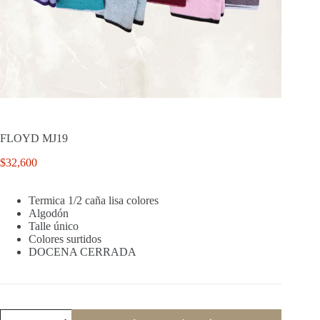
FLOYD MJ19
$
32,600
Termica 1/2 caña lisa colores
Algodón
Talle único
Colores surtidos
DOCENA CERRADA
FLOYD