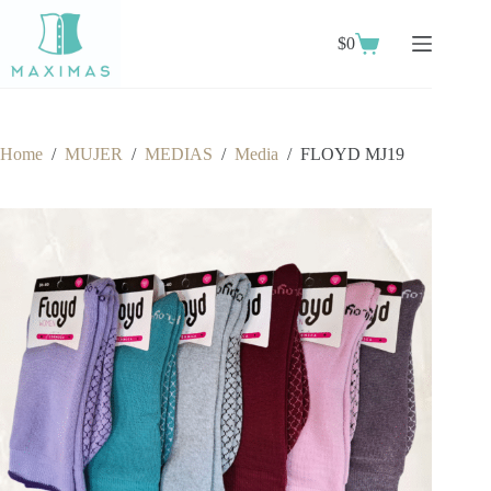
Skip
to
$
0
content
Shopping
cart
Home
/
MUJER
/
MEDIAS
/
Media
/
FLOYD MJ19