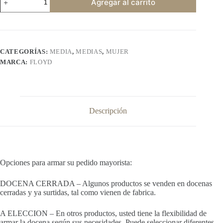
Agregar al carrito
MJ19
cantidad
CATEGORÍAS:
MEDIA
,
MEDIAS
,
MUJER
MARCA:
FLOYD
Descripción
Opciones para armar su pedido mayorista:
DOCENA CERRADA – Algunos productos se venden en docenas
cerradas y ya surtidas, tal como vienen de fabrica.
A ELECCION – En otros productos, usted tiene la flexibilidad de
armar la docena según sus necesidades. Puede seleccionar diferentes