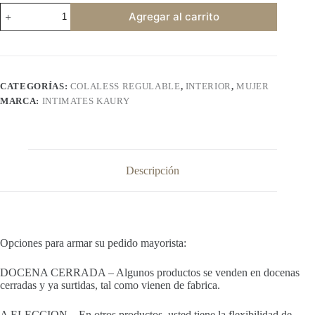
INTIMATES
Agregar al carrito
KAURY
102
cantidad
CATEGORÍAS:
COLALESS REGULABLE
,
INTERIOR
,
MUJER
MARCA:
INTIMATES KAURY
Descripción
Opciones para armar su pedido mayorista:
DOCENA CERRADA – Algunos productos se venden en docenas
cerradas y ya surtidas, tal como vienen de fabrica.
A ELECCION – En otros productos, usted tiene la flexibilidad de