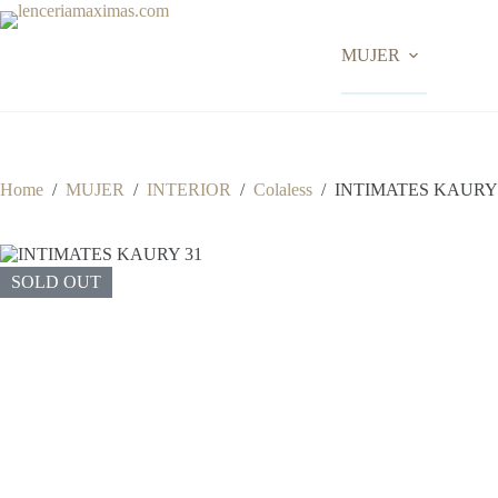
Skip
to
content
MUJER
Home
/
MUJER
/
INTERIOR
/
Colaless
/
INTIMATES KAURY
SOLD OUT