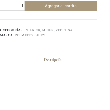
INTIMATES
Agregar al carrito
KAURY
35
cantidad
CATEGORÍAS:
INTERIOR
,
MUJER
,
VEDETINA
MARCA:
INTIMATES KAURY
Descripción