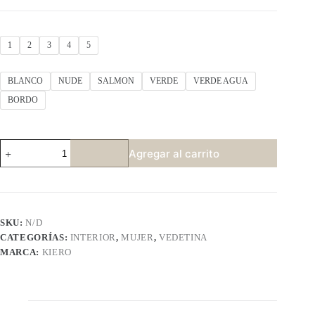
1
2
3
4
5
BLANCO
NUDE
SALMON
VERDE
VERDE AGUA
BORDO
KIERO
Agregar al carrito
10252
cantidad
SKU:
N/D
CATEGORÍAS:
INTERIOR
,
MUJER
,
VEDETINA
MARCA:
KIERO