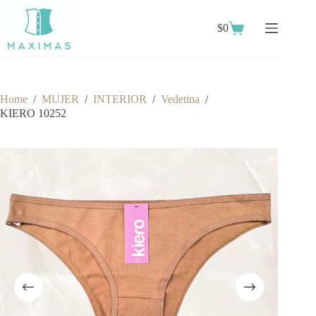
Skip
to
$
0
content
Shopping
cart
Home
/
MUJER
/
INTERIOR
/
Vedetina
/
KIERO 10252