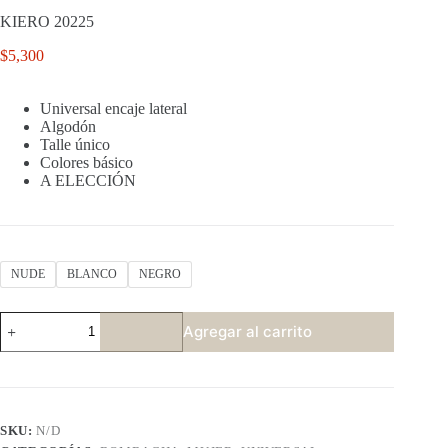
KIERO 20225
$
5,300
Universal encaje lateral
Algodón
Talle único
Colores básico
A ELECCIÓN
NUDE
BLANCO
NEGRO
KIERO
Agregar al carrito
20225
cantidad
SKU:
N/D