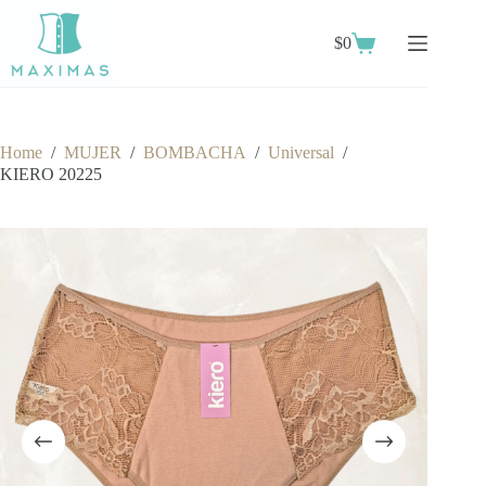
Skip
to
$
0
content
Shopping
cart
Home
/
MUJER
/
BOMBACHA
/
Universal
/
KIERO 20225