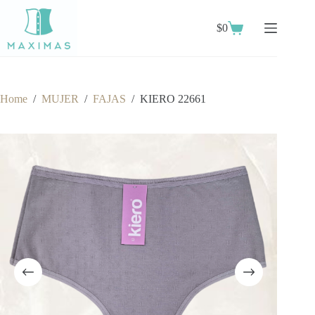
Skip
to
$
0
content
Shopping
cart
Home
/
MUJER
/
FAJAS
/
KIERO 22661