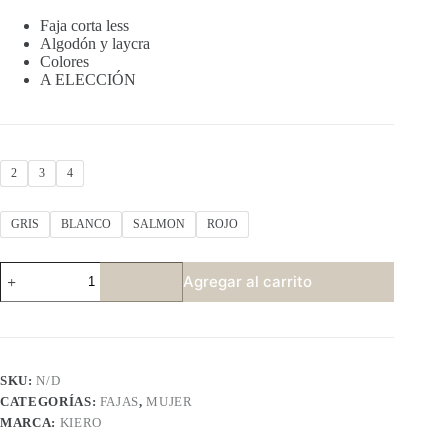
Faja corta less
Algodón y laycra
Colores
A ELECCIÓN
2
3
4
GRIS
BLANCO
SALMON
ROJO
KIERO
Agregar al carrito
22661
cantidad
SKU:
N/D
CATEGORÍAS:
FAJAS
,
MUJER
MARCA:
KIERO