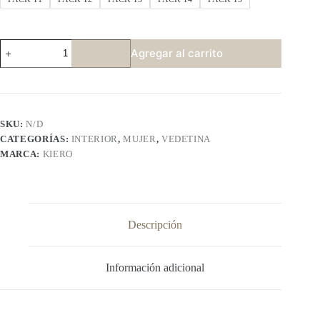
KIERO
Agregar al carrito
2402
P3
cantidad
SKU:
N/D
CATEGORÍAS:
INTERIOR
,
MUJER
,
VEDETINA
MARCA:
KIERO
Descripción
Información adicional