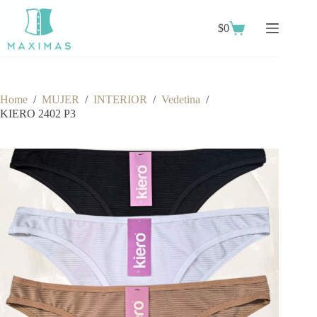
Skip
to
$
0
content
Shopping
cart
Home
/
MUJER
/
INTERIOR
/
Vedetina
/
KIERO 2402 P3