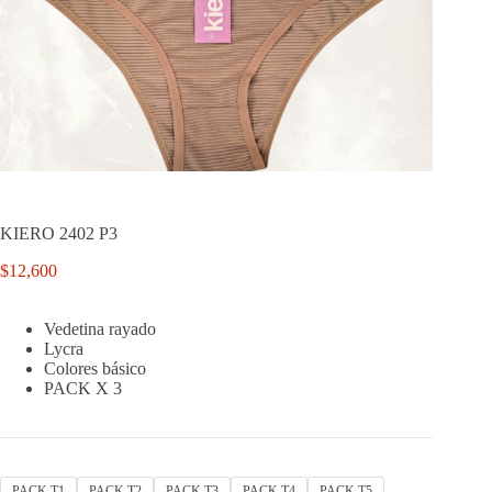
KIERO 2402 P3
$
12,600
Vedetina rayado
Lycra
Colores básico
PACK X 3
PACK T1
PACK T2
PACK T3
PACK T4
PACK T5