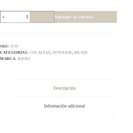
KIERO
Agregar al carrito
2761
P3
cantidad
SKU:
N/D
CATEGORÍAS:
COLALESS
,
INTERIOR
,
MUJER
MARCA:
KIERO
Descripción
Información adicional