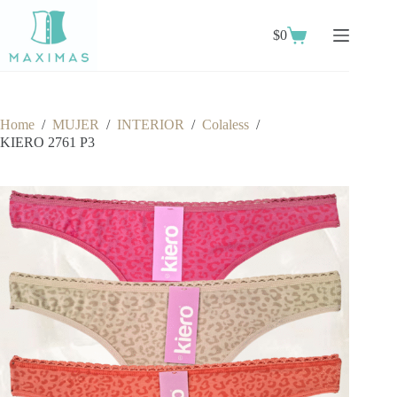
Skip
to
$
0
content
Shopping
cart
Home
/
MUJER
/
INTERIOR
/
Colaless
/
KIERO 2761 P3