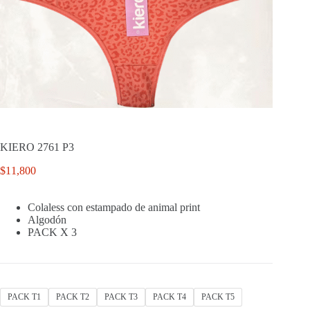
KIERO 2761 P3
$
11,800
Colaless con estampado de animal print
Algodón
PACK X 3
PACK T1
PACK T2
PACK T3
PACK T4
PACK T5