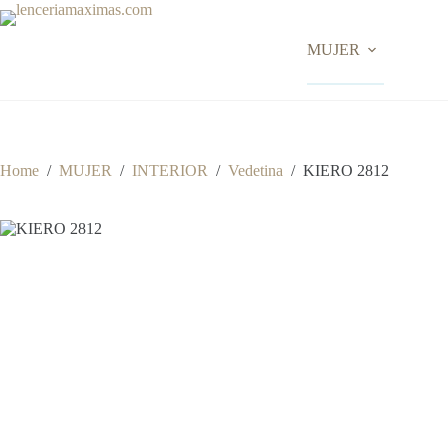
Skip
to
content
MUJER
Home
/
MUJER
/
INTERIOR
/
Vedetina
/
KIERO 2812