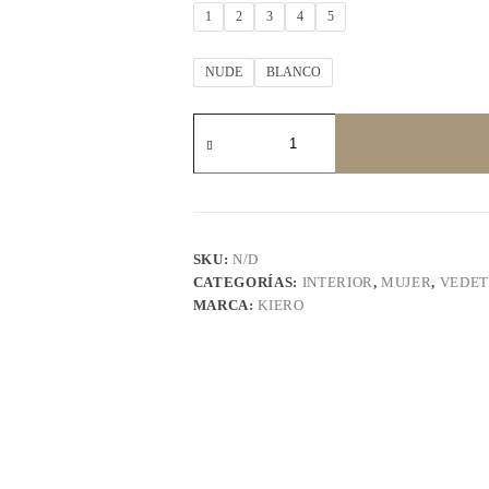
1
2
3
4
5
NUDE
BLANCO
KIERO
2812
cantidad
SKU:
N/D
CATEGORÍAS:
INTERIOR
,
MUJER
,
VEDET
MARCA:
KIERO