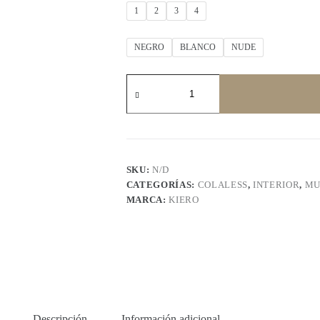
1
2
3
4
NEGRO
BLANCO
NUDE
KIERO
2901
cantidad
SKU:
N/D
CATEGORÍAS:
COLALESS
,
INTERIOR
,
MU
MARCA:
KIERO
Descripción
Información adicional