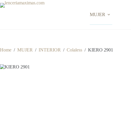
Skip
to
content
MUJER
Home
/
MUJER
/
INTERIOR
/
Colaless
/
KIERO 2901