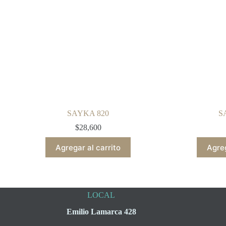
SAYKA 820
S
$
28,600
Agregar al carrito
Agreg
LOCAL
Emilio Lamarca 428