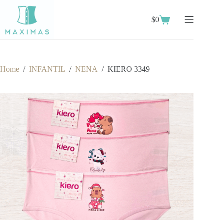
Skip
to
$
0
content
Shopping
cart
Home
/
INFANTIL
/
NENA
/
KIERO 3349