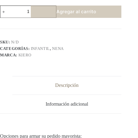
KIERO
Agregar al carrito
3349
cantidad
SKU:
N/D
CATEGORÍAS:
INFANTIL
,
NENA
MARCA:
KIERO
Descripción
Información adicional
Opciones para armar su pedido mayorista: