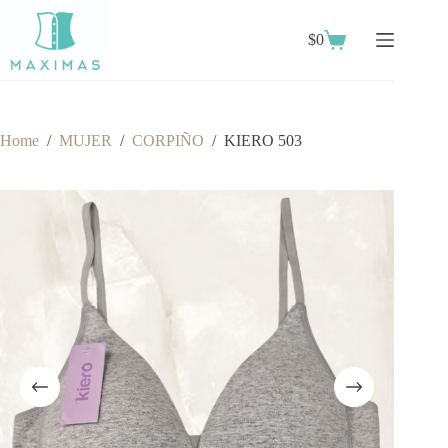
Skip
to
$
0
content
Shopping
cart
Home
/
MUJER
/
CORPIÑO
/
KIERO 503