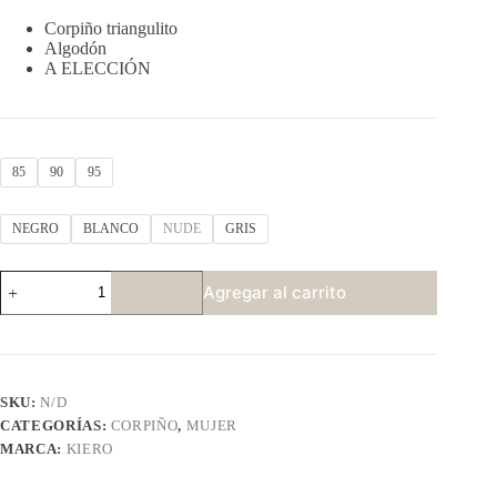
Corpiño triangulito
Algodón
A ELECCIÓN
85
90
95
NEGRO
BLANCO
NUDE
GRIS
KIERO
Agregar al carrito
503
cantidad
SKU:
N/D
CATEGORÍAS:
CORPIÑO
,
MUJER
MARCA:
KIERO