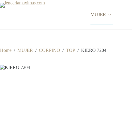
Skip
to
content
MUJER
Home
/
MUJER
/
CORPIÑO
/
TOP
/
KIERO 7204