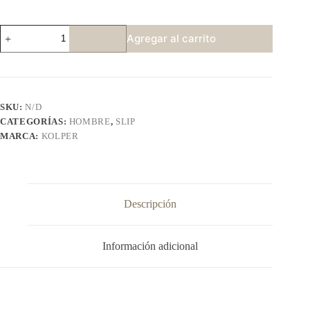
KOLPER
Agregar al carrito
2000
Especial
cantidad
SKU:
N/D
CATEGORÍAS:
HOMBRE
,
SLIP
MARCA:
KOLPER
Descripción
Información adicional