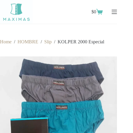
Skip
to
$
0
content
Shopping
cart
Home
/
HOMBRE
/
Slip
/
KOLPER 2000 Especial