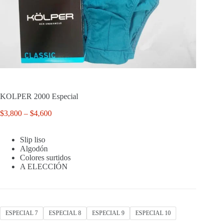
KOLPER 2000 Especial
Price
$
3,800
–
$
4,600
range:
$3,800
Slip liso
through
Algodón
$4,600
Colores surtidos
A ELECCIÓN
ESPECIAL 7
ESPECIAL 8
ESPECIAL 9
ESPECIAL 10