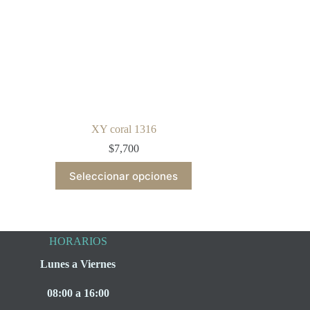
XY coral 1316
$
7,700
This
Seleccionar opciones
product
has
multiple
variants.
The
HORARIOS
options
may
Lunes a Viernes
be
chosen
on
08:00 a 16:00
the