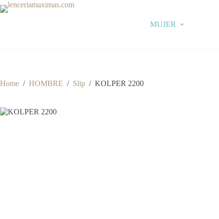
Skip
to
content
MUJER
Home
/
HOMBRE
/
Slip
/
KOLPER 2200