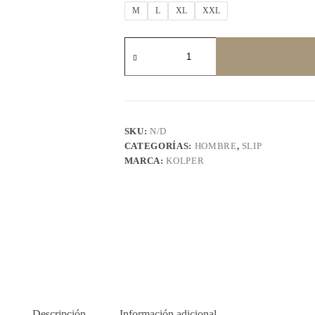
M
L
XL
XXL
KOLPER
2200
cantidad
SKU:
N/D
CATEGORÍAS:
HOMBRE
,
SLIP
MARCA:
KOLPER
Descripción
Información adicional