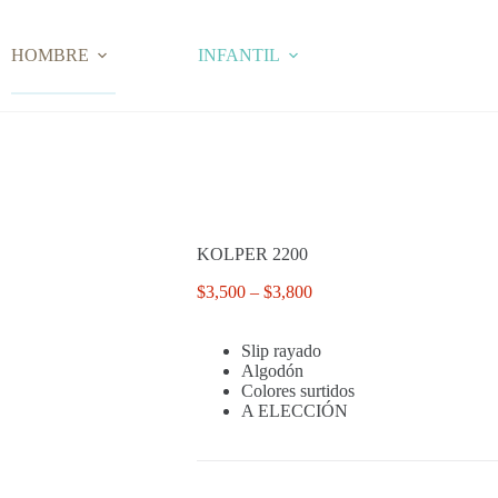
HOMBRE
INFANTIL
KOLPER 2200
Price
$
3,500
–
$
3,800
range:
$3,500
Slip rayado
through
Algodón
$3,800
Colores surtidos
A ELECCIÓN