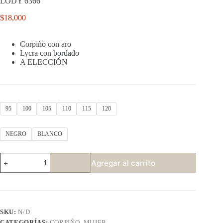
LODY 6366
$
18,000
Corpiño con aro
Lycra con bordado
A ELECCIÓN
95
100
105
110
115
120
NEGRO
BLANCO
LODY
Agregar al carrito
6366
cantidad
SKU:
N/D
CATEGORÍAS:
CORPIÑO
,
MUJER