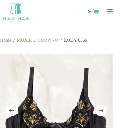
Skip
to
$
0
content
Shopping
cart
Home
/
MUJER
/
CORPIÑO
/
LODY 6366