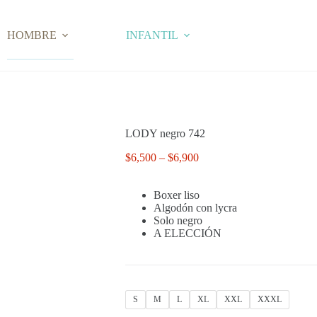
HOMBRE
INFANTIL
LODY negro 742
Price
$
6,500
–
$
6,900
range:
$6,500
Boxer liso
through
Algodón con lycra
$6,900
Solo negro
A ELECCIÓN
S
M
L
XL
XXL
XXXL