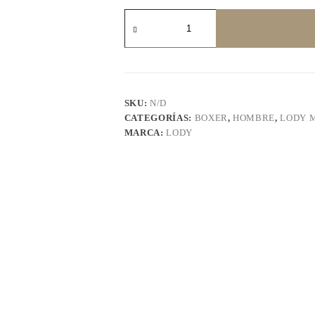
LODY
negro
742
cantidad
SKU:
N/D
CATEGORÍAS:
BOXER
,
HOMBRE
,
LODY 
MARCA:
LODY