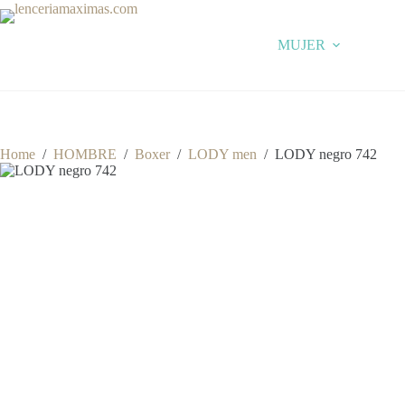
Skip
to
content
MUJER
Home
/
HOMBRE
/
Boxer
/
LODY men
/
LODY negro 742