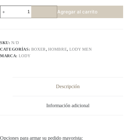
LODY
Agregar al carrito
873
cantidad
SKU:
N/D
CATEGORÍAS:
BOXER
,
HOMBRE
,
LODY MEN
MARCA:
LODY
Descripción
Información adicional
Opciones para armar su pedido mayorista: