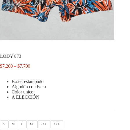
LODY 873
Price
$
7,200
–
$
7,700
range:
$7,200
Boxer estampado
through
Algodón con lycra
$7,700
Color unico
A ELECCIÓN
S
M
L
XL
2XL
3XL