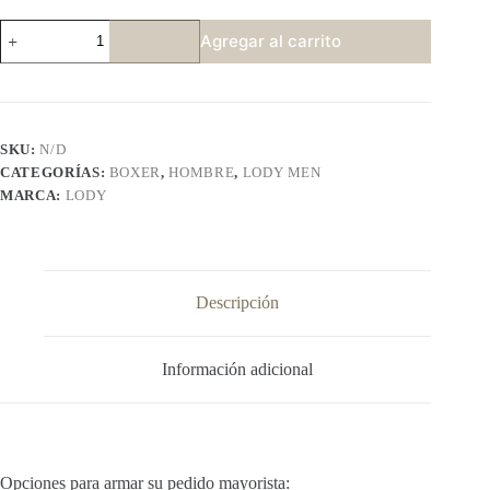
LODY
Agregar al carrito
947
cantidad
SKU:
N/D
CATEGORÍAS:
BOXER
,
HOMBRE
,
LODY MEN
MARCA:
LODY
Descripción
Información adicional
Opciones para armar su pedido mayorista: