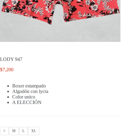
LODY 947
$
7,200
Boxer estampado
Algodón con lycra
Color unico
A ELECCIÓN
S
M
L
XL