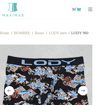
Skip
to
$
0
content
Shopping
cart
Home
/
HOMBRE
/
Boxer
/
LODY men
/
LODY 960