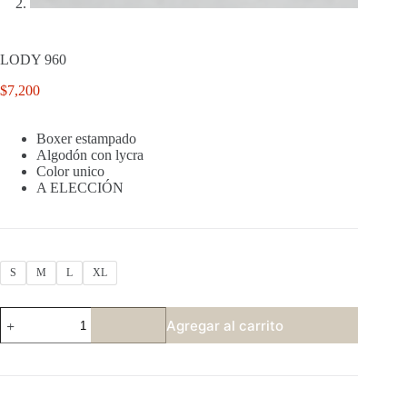
LODY 960
$
7,200
Boxer estampado
Algodón con lycra
Color unico
A ELECCIÓN
S
M
L
XL
LODY
Agregar al carrito
960
cantidad