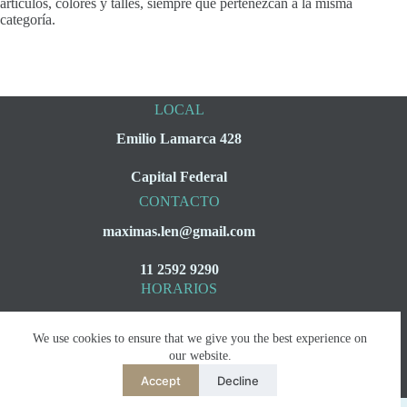
artículos, colores y talles, siempre que pertenezcan a la misma
categoría.
LOCAL
Emilio Lamarca 428
Capital Federal
CONTACTO
maximas.len@gmail.com
11 2592 9290
HORARIOS
Lunes a Viernes
We use cookies to ensure that we give you the best experience on
08:00 a 16:00
our website.
Accept
Decline
Copyright © 2026 - WordPress Theme by
Creative Themes