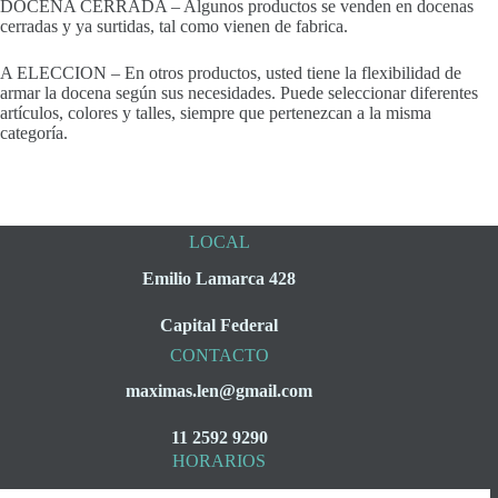
DOCENA CERRADA – Algunos productos se venden en docenas
cerradas y ya surtidas, tal como vienen de fabrica.
A ELECCION – En otros productos, usted tiene la flexibilidad de
armar la docena según sus necesidades. Puede seleccionar diferentes
artículos, colores y talles, siempre que pertenezcan a la misma
categoría.
LOCAL
Emilio Lamarca 428
Capital Federal
CONTACTO
maximas.len@gmail.com
11 2592 9290
HORARIOS
Lunes a Viernes