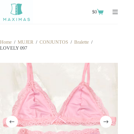
Skip
to
$
0
content
Shopping
cart
Home
/
MUJER
/
CONJUNTOS
/
Bralette
/
LOVELY 097