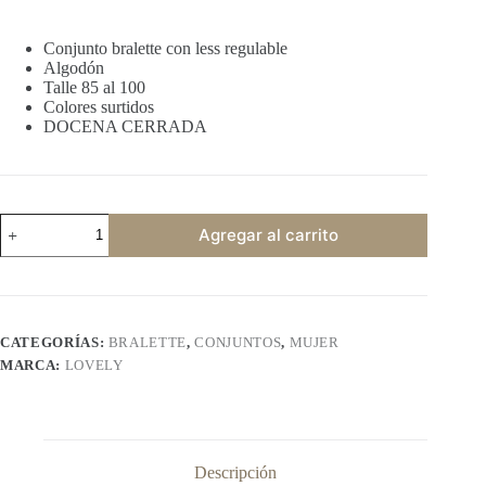
Conjunto bralette con less regulable
Algodón
Talle 85 al 100
Colores surtidos
DOCENA CERRADA
LOVELY
Agregar al carrito
10084
cantidad
CATEGORÍAS:
BRALETTE
,
CONJUNTOS
,
MUJER
MARCA:
LOVELY
Descripción