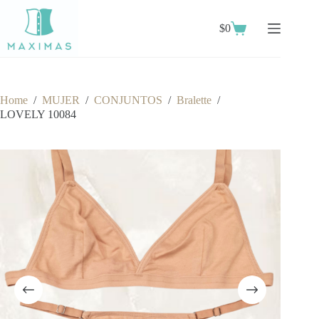
Skip
to
$
0
content
Shopping
cart
Home
/
MUJER
/
CONJUNTOS
/
Bralette
/
LOVELY 10084