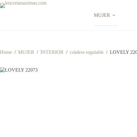
Skip
to
content
MUJER
Home
/
MUJER
/
INTERIOR
/
colaless regulable
/
LOVELY 22