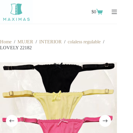
Skip
to
$
0
content
Shopping
cart
Home
/
MUJER
/
INTERIOR
/
colaless regulable
/
LOVELY 22182