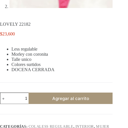
LOVELY 22182
$
23,600
Less regulable
Morley con coronita
Talle unico
Colores surtidos
DOCENA CERRADA
LOVELY
Agregar al carrito
22182
cantidad
CATEGORÍAS:
COLALESS REGULABLE
,
INTERIOR
,
MUJER