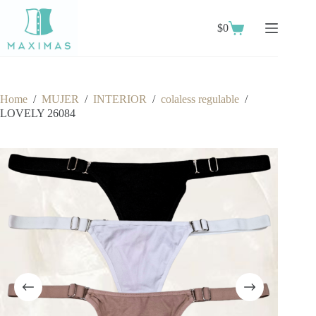
Skip
to
$
0
content
Shopping
cart
Home
/
MUJER
/
INTERIOR
/
colaless regulable
/
LOVELY 26084