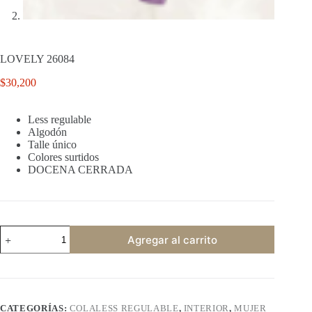
LOVELY 26084
$
30,200
Less regulable
Algodón
Talle único
Colores surtidos
DOCENA CERRADA
LOVELY
Agregar al carrito
26084
cantidad
CATEGORÍAS:
COLALESS REGULABLE
,
INTERIOR
,
MUJER