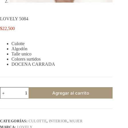
LOVELY 5084
$
22,500
Culotte
Algodón
Talle unico
Colores surtidos
DOCENA CARRADA
LOVELY
Agregar al carrito
5084
cantidad
CATEGORÍAS:
CULOTTE
,
INTERIOR
,
MUJER
MARCA:
LOVELY