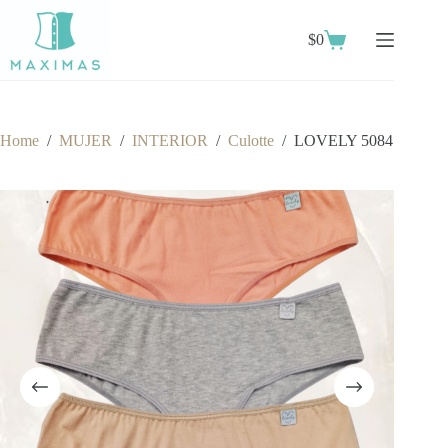
Skip
to
$
0
content
Shopping
cart
Home
/
MUJER
/
INTERIOR
/
Culotte
/
LOVELY 5084