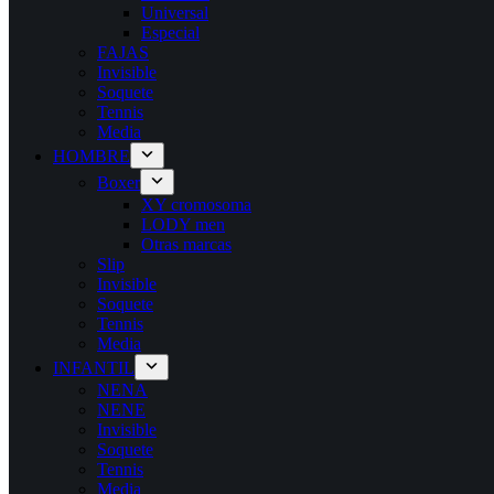
Universal
Especial
FAJAS
Invisible
Soquete
Tennis
Media
HOMBRE
Boxer
XY cromosoma
LODY men
Otras marcas
Slip
Invisible
Soquete
Tennis
Media
INFANTIL
NENA
NENE
Invisible
Soquete
Tennis
Media