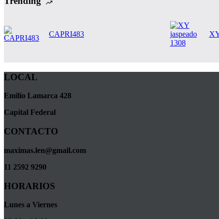
Trending
CAPRI483
XY
LOCAL
Emilio Lamarca 428
Capital Federal
CONTACTO
maximas.len@gmail.com
11 2592 9290
HORARIOS
Lunes a Viernes