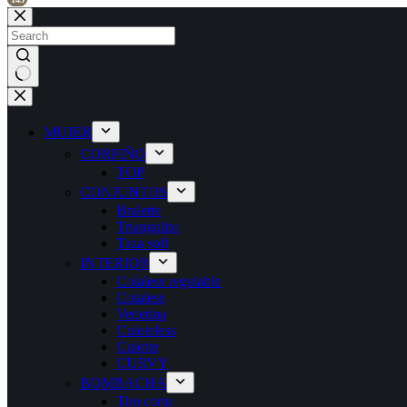
Skip
to
content
No
results
MUJER
CORPIÑO
TOP
CONJUNTOS
Bralette
Triangulito
Taza soft
INTERIOR
Colaless regulable
Colaless
Vedetina
Culoteless
Culotte
CURVY
BOMBACHA
Tiro corto