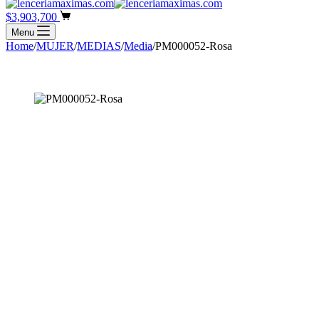
cart
Shopping
$
3,903,700
cart
Menu
Home
/
MUJER
/
MEDIAS
/
Media
/
PM000052-Rosa