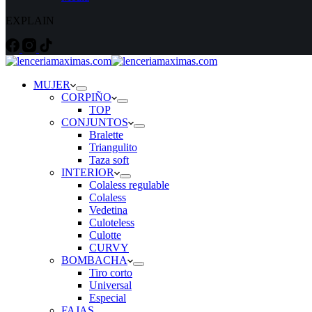
EXPLAIN
MUJER
CORPIÑO
TOP
CONJUNTOS
Bralette
Triangulito
Taza soft
INTERIOR
Colaless regulable
Colaless
Vedetina
Culoteless
Culotte
CURVY
BOMBACHA
Tiro corto
Universal
Especial
FAJAS