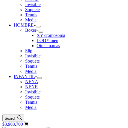
Invisible
Soquete
Tennis
Media
HOMBRE
Boxer
XY cromosoma
LODY men
Otras marcas
Slip
Invisible
Soquete
Tennis
Media
INFANTIL
NENA
NENE
Invisible
Soquete
Tennis
Media
Search
Shopping
$
3,903,700