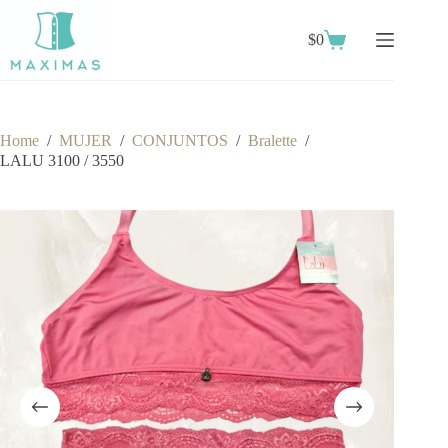
Skip
to
$
0
content
Shopping
cart
Home
/
MUJER
/
CONJUNTOS
/
Bralette
/
LALU 3100 / 3550