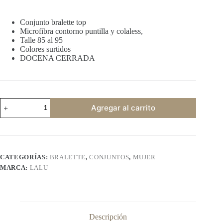
Conjunto bralette top
Microfibra contorno puntilla y colaless,
Talle 85 al 95
Colores surtidos
DOCENA CERRADA
LALU
Agregar al carrito
3100
/
3550
cantidad
CATEGORÍAS:
BRALETTE
,
CONJUNTOS
,
MUJER
MARCA:
LALU
Descripción