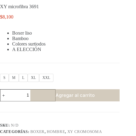
XY microfibra 3691
$
8,100
Boxer liso
Bamboo
Colores surtiodos
A ELECCIÓN
S
M
L
XL
XXL
XY
Agregar al carrito
microfibra
3691
cantidad
SKU:
N/D
CATEGORÍAS:
BOXER
,
HOMBRE
,
XY CROMOSOMA