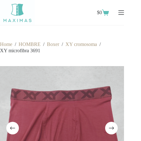
Skip
to
$
0
content
Shopping
cart
Home
/
HOMBRE
/
Boxer
/
XY cromosoma
/
XY microfibra 3691