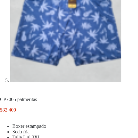
CP7005 palmeritas
$
32,400
Boxer estampado
Seda fría
Talle L al 3XL