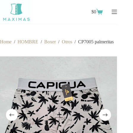
Skip
to
$
0
content
Shopping
cart
Home
/
HOMBRE
/
Boxer
/
Otros
/
CP7005 palmeritas