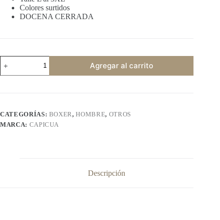
Colores surtidos
DOCENA CERRADA
CP7005
Agregar al carrito
palmeritas
cantidad
CATEGORÍAS:
BOXER
,
HOMBRE
,
OTROS
MARCA:
CAPICUA
Descripción