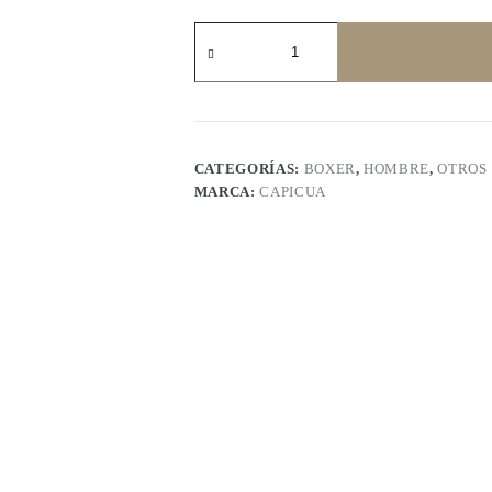
CP7011
captus
cantidad
CATEGORÍAS:
BOXER
,
HOMBRE
,
OTROS
MARCA:
CAPICUA