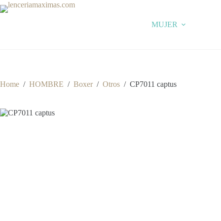
Skip
to
content
MUJER
Home
/
HOMBRE
/
Boxer
/
Otros
/
CP7011 captus