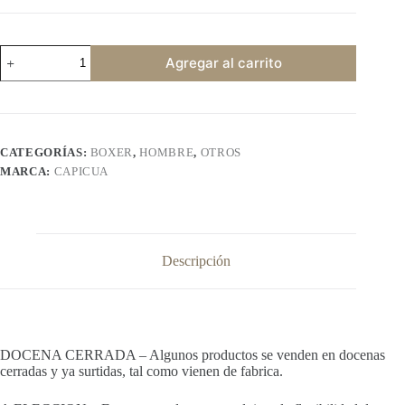
CP7326
Agregar al carrito
liso
cantidad
CATEGORÍAS:
BOXER
,
HOMBRE
,
OTROS
MARCA:
CAPICUA
Descripción
DOCENA CERRADA – Algunos productos se venden en docenas
cerradas y ya surtidas, tal como vienen de fabrica.