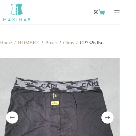
Skip
to
$
0
content
Shopping
cart
Home
/
HOMBRE
/
Boxer
/
Otros
/
CP7326 liso