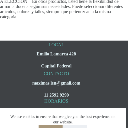
A ELECCION – En otros productos, usted tiene la flexibilidad de
armar la docena según sus necesidades. Puede seleccionar diferentes
artículos, colores y talles, siempre que pertenezcan a la misma
categoría.
LOCAL
Emilio Lamarca 428
Capital Federal
CONTACTO
maximas.len@gmail.com
11 2592 9290
HORARIOS
Lunes a Viernes
We use cookies to ensure that we give you the best experience on
08:00 a 16:00
our website.