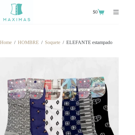
Skip
to
$
0
content
Shopping
cart
Home
/
HOMBRE
/
Soquete
/
ELEFANTE estampado