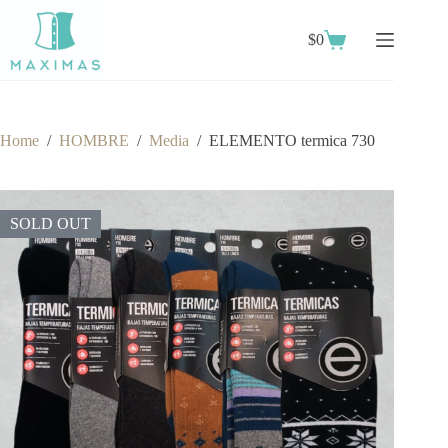
Skip
to
$
0
content
Shopping
cart
Home
/
HOMBRE
/
Media
/
ELEMENTO termica 730
SOLD OUT