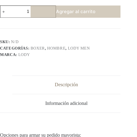
LODY
Agregar al carrito
868
cantidad
SKU:
N/D
CATEGORÍAS:
BOXER
,
HOMBRE
,
LODY MEN
MARCA:
LODY
Descripción
Información adicional
Opciones para armar su pedido mayorista: