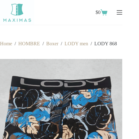
Skip
to
$
0
content
Shopping
cart
Home
/
HOMBRE
/
Boxer
/
LODY men
/
LODY 868