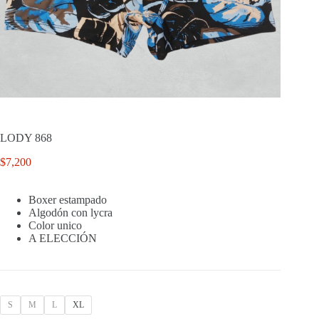
LODY 868
$
7,200
Boxer estampado
Algodón con lycra
Color unico
A ELECCIÓN
S
M
L
XL